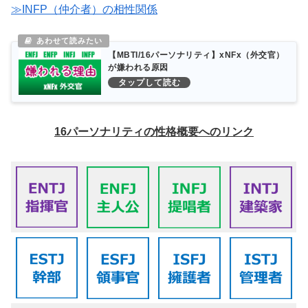
≫INFP（仲介者）の相性関係
【MBTI/16パーソナリティ】xNFx（外交官）
が嫌われる原因
16パーソナリティの性格概要へのリンク