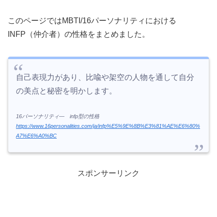
このページではMBTI/16パーソナリティにおける
INFP（仲介者）の性格をまとめました。
自己表現力があり、比喩や架空の人物を通して自分
の美点と秘密を明かします。
16パーソナリティ―
infp型の性格
https://www.16personalities.com/ja/infp%E5%9E%8B%E3%81%AE%E6%80%
A7%E6%A0%BC
スポンサーリンク