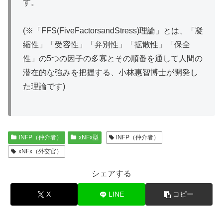
す。
(※「FFS(FiveFactorsandStress)理論」とは、「凝
縮性」「受容性」「弁別性」「拡散性」「保全
性」の5つの因子の多寡とその順番を通して人間の
潜在的な強みを把握する、小林惠智博士が開発し
た理論です)
INFP（仲介者）
xNFx型
INFP（仲介者）
xNFx（外交官）
シェアする
X
LINE
コピー