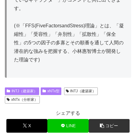
す。
(※「FFS(FiveFactorsandStress)理論」とは、「凝
縮性」「受容性」「弁別性」「拡散性」「保全
性」の5つの因子の多寡とその順番を通して人間の
潜在的な強みを把握する、小林惠智博士が開発し
た理論です)
INTJ（建築家）
xNTx型
INTJ（建築家）
xNTx（分析家）
シェアする
X
LINE
コピー