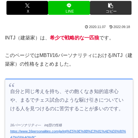
X
LINE
コピー
2020.11.07
2022.09.18
INTJ（建築家）は、
希少で戦略的な一匹狼
です。
このページではMBTI/16パーソナリティにおけるINTJ（建
築家）の性格をまとめました。
自分と同じ考えを持ち、その飽くなき知的追求心
や、まるでチェス試合のような駆け引きについてい
ける人を見つけるのに苦労することが多いのです。
16パーソナリティ―
intj型の性格
https://www.16personalities.com/ja/intj%E5%9E%8B%E3%81%AE%E6%80%
A7%E6%A0%BC