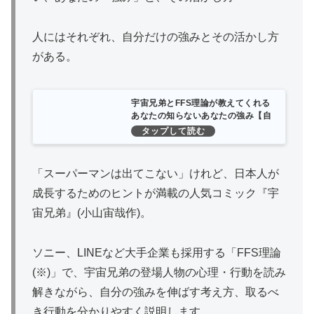
人にはそれぞれ、自分だけの強みとその活かし方
がある。
宇宙兄弟とFFS理論が教えてくれる
あなたの知らないあなたの強み【自
己診断ID付き】 | 古野俊幸 |本 | 通販
| Amazon
「スーパーマンは出てこない」けれど、日本人が
成長するためのヒントが満載の人気コミック『宇
宙兄弟』(小山宙哉作)。
ソニー、LINEなど大手企業も採用する「FFS理論
(※)」で、宇宙兄弟の登場人物の心理・行動を読み
解きながら、自分の強みを伸ばす考え方、取るべ
き行動を分かりやすく説明します。