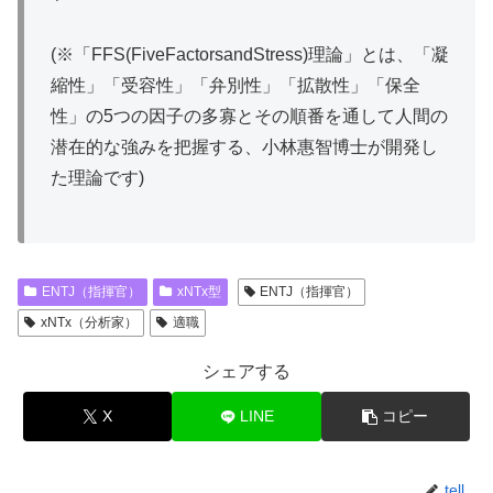
(※「FFS(FiveFactorsandStress)理論」とは、「凝
縮性」「受容性」「弁別性」「拡散性」「保全
性」の5つの因子の多寡とその順番を通して人間の
潜在的な強みを把握する、小林惠智博士が開発し
た理論です)
ENTJ（指揮官）
xNTx型
ENTJ（指揮官）
xNTx（分析家）
適職
シェアする
X
LINE
コピー
tell