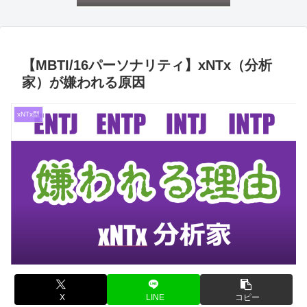
【MBTI/16パーソナリティ】xNTx（分析
家）が嫌われる原因
xNTx型
X
LINE
コピー