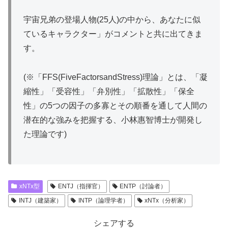
宇宙兄弟の登場人物(25人)の中から、あなたに似
ているキャラクター」がコメントと共に出てきま
す。
(※「FFS(FiveFactorsandStress)理論」とは、「凝
縮性」「受容性」「弁別性」「拡散性」「保全
性」の5つの因子の多寡とその順番を通して人間の
潜在的な強みを把握する、小林惠智博士が開発し
た理論です)
xNTx型
ENTJ（指揮官）
ENTP（討論者）
INTJ（建築家）
INTP（論理学者）
xNTx（分析家）
シェアする