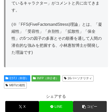
ているキャラクター」がコメントと共に出てきま
す。
(※「FFS(FiveFactorsandStress)理論」とは、「凝
縮性」「受容性」「弁別性」「拡散性」「保全
性」の5つの因子の多寡とその順番を通して人間の
潜在的な強みを把握する、小林惠智博士が開発し
た理論です)
ESTJ（幹部）
INFP（仲介者）
16パーソナリティ
MBTIの相性
シェアする
X
LINE
コピー