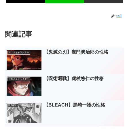
tell
関連記事
【鬼滅の刃】竈門炭治郎の性格
アニメキャラクター
【呪術廻戦】虎杖悠仁の性格
アニメキャラクター
【BLEACH】黒崎一護の性格
BLEACH