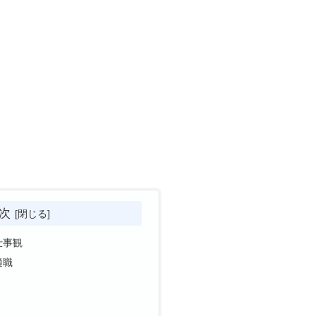
次
仕事観
適職