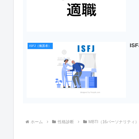
I
ISFJ（擁護者）
ホーム
性格診断
MBTI（16パーソナリティ